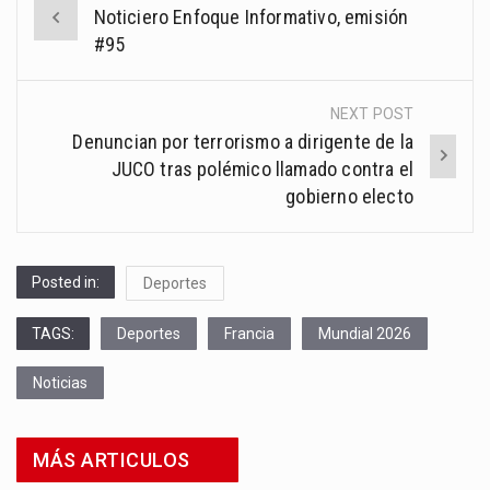
Post
Noticiero Enfoque Informativo, emisión
navigation
#95
NEXT POST
Denuncian por terrorismo a dirigente de la
JUCO tras polémico llamado contra el
gobierno electo
Posted in:
Deportes
TAGS:
Deportes
Francia
Mundial 2026
Noticias
MÁS ARTICULOS