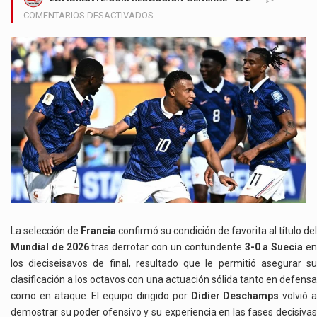
EN
COMENTARIOS DESACTIVADOS
FRANCIA
IMPONE
SU
JERARQUÍA
ELIMINA
A
SUECIA
Y
AVANZA
CON
AUTORIDAD
A
LOS
OCTAVOS
La selección de
Francia
confirmó su condición de favorita al título del
DE
Mundial de 2026
tras derrotar con un contundente
3-0 a Suecia
e
FINAL
los dieciseisavos de final, resultado que le permitió asegurar su
clasificación a los octavos con una actuación sólida tanto en defensa
como en ataque. El equipo dirigido por
Didier Deschamps
volvió 
demostrar su poder ofensivo y su experiencia en las fases decisivas