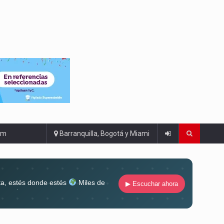
om
Barranquilla, Bogotá y Miami
ta, estés donde estés
Miles de
▶ Escuchar ahora
lugar
Conéctate al sonido que te
ña siempre