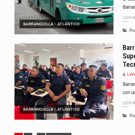
Barran
LEER 
BARRANQUILLA - ATLÁNTICO
Po
Barr
Sup
Tec
LaVi
Barran
con u
LEER 
BARRANQUILLA - ATLÁNTICO
Po
Page