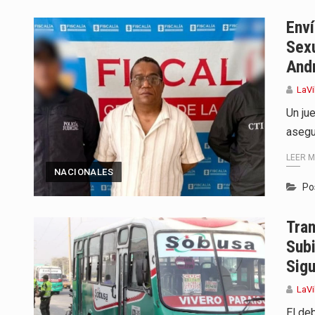
Enví
Sexu
And
LaVi
Un ju
asegu
LEER 
NACIONALES
Po
Tran
Subi
Sigu
LaVi
El de