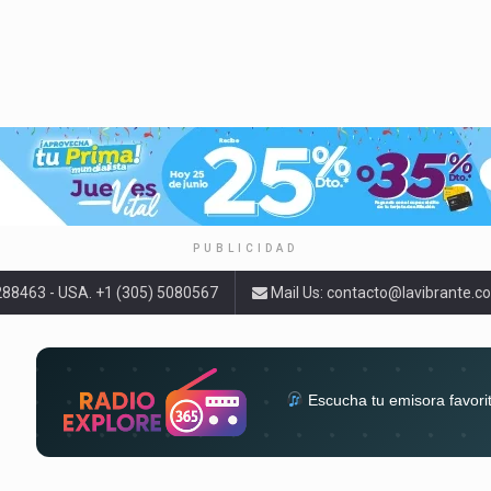
PUBLICIDAD
9288463 - USA. +1 (305) 5080567
Mail Us:
contacto@lavibrante.c
Escucha tu emisora favori
radios del mundo en un solo 
acompa