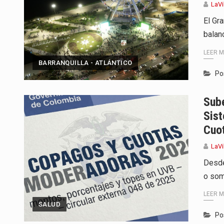
LaVi
El Gr
balan
LEER 
BARRANQUILLA - ATLÁNTICO
Po
Sube
Sis
Cuo
LaVi
Desde
o som
LEER 
SALUD
Po