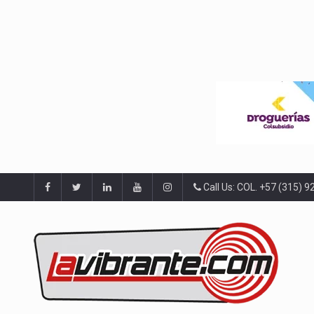
Call Us: COL. +57 (315) 