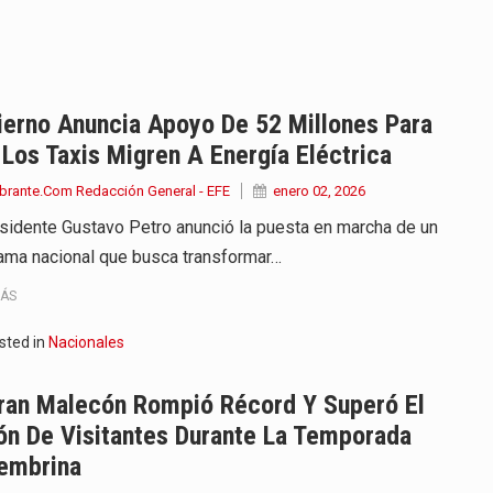
endrá funciones los días 6,…
ara recibir una nueva edición…
anizaciones que trabajan por…
ierno Anuncia Apoyo De 52 Millones Para
Los Taxis Migren A Energía Eléctrica
ueva versión de su segundo…
brante.Com Redacción General - EFE
enero 02, 2026
en años de soledad de Gabriel…
esidente Gustavo Petro anunció la puesta en marcha de un
ama nacional que busca transformar…
irigida por Dago García cuenta…
MÁS
y actriz presenta una nueva edición…
sted in
Nacionales
 presentado en Bogotá con un…
Gran Malecón Rompió Récord Y Superó El
eva selección editorial para este…
ón De Visitantes Durante La Temporada
embrina