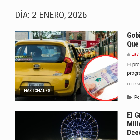
La producción original de TAVA t
DÍA:
2 ENERO, 2026
Barranquilla ya tiene todo listo p
La Red Pro, integrada por 14 org
Gob
Que 
El dúo bogotano presenta una n
LaVi
La colaboración, inspirada en Ci
El pr
progr
La comedia romántica escrita y d
LEER 
La poeta, cantante, compositora 
NACIONALES
Po
El nuevo sello discográfico fue
El 
El Grupo Planeta presenta una nu
Mill
Dec