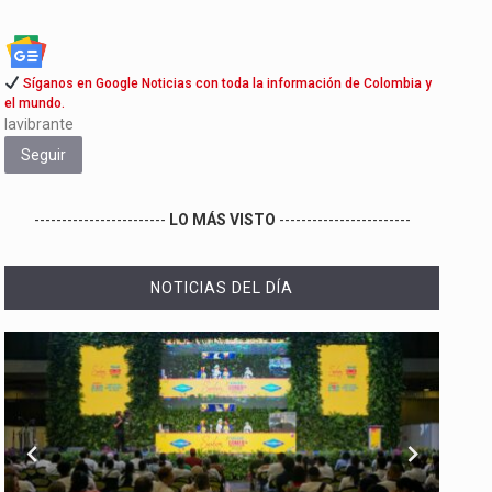
Síganos en Google Noticias con toda la información de Colombia y
el mundo.
lavibrante
Seguir
------------------------
LO MÁS VISTO
------------------------
NOTICIAS DEL DÍA