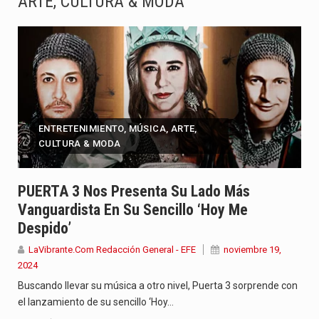
ARTE, CULTURA & MODA
Abelardo de la Espriella asumió este viernes 7 de agosto…
La llegada de Álvaro Uribe Vélez a la ceremonia de…
Con una salva de 21 cañonazos se cumplieron los honores…
ENTRETENIMIENTO, MÚSICA, ARTE,
El presidente electo Abelardo de la Espriella aseguró que durante…
CULTURA & MODA
Con el inicio del gobierno de Abelardo de la Espriella,…
PUERTA 3 Nos Presenta Su Lado Más
Abelardo de la Espriella comenzó su Gobierno con uno de…
Vanguardista En Su Sencillo ‘Hoy Me
Despido’
Las autoridades sanitarias de Francia y España mantienen bajo vigilancia…
LaVibrante.Com Redacción General - EFE
noviembre 19,
2024
Buscando llevar su música a otro nivel, Puerta 3 sorprende con
el lanzamiento de su sencillo ‘Hoy…