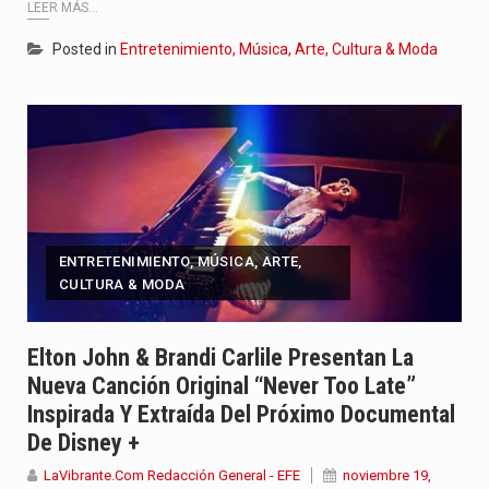
LEER MÁS...
Posted in
Entretenimiento, Música, Arte, Cultura & Moda
ENTRETENIMIENTO, MÚSICA, ARTE,
CULTURA & MODA
Elton John & Brandi Carlile Presentan La
Nueva Canción Original “Never Too Late”
Inspirada Y Extraída Del Próximo Documental
De Disney +
LaVibrante.Com Redacción General - EFE
noviembre 19,