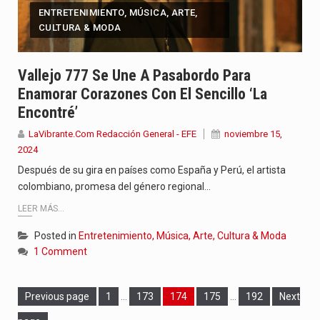
ENTRETENIMIENTO, MÚSICA, ARTE,
CULTURA & MODA
Vallejo 777 Se Une A Pasabordo Para
Enamorar Corazones Con El Sencillo ‘La
Encontré’
LaVibrante.Com Redacción General - EFE
noviembre 15,
2024
Después de su gira en países como España y Perú, el artista
colombiano, promesa del género regional…
LEER MÁS...
Posted in
Entretenimiento, Música, Arte, Cultura & Moda
1 Comment
Page
Page
Page
Page
Page
Previous page
1
…
173
174
175
…
192
Next