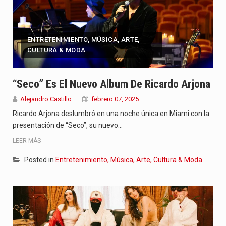
ENTRETENIMIENTO, MÚSICA, ARTE,
CULTURA & MODA
“Seco” Es El Nuevo Album De Ricardo Arjona
Alejandro Castillo
febrero 07, 2025
Ricardo Arjona deslumbró en una noche única en Miami con la
presentación de “Seco”, su nuevo…
LEER MÁS
Posted in
Entretenimiento, Música, Arte, Cultura & Moda