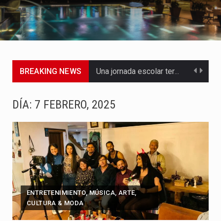
BREAKING NEWS
Una jornada escolar terminó en tragedia este viernes 7 de…
Luis Díaz cerró con buenas sensaciones su presentación en la…
DÍA:
7 FEBRERO, 2025
El presidente Abelardo de la Espriella dejó claro que la…
Abelardo de la Espriella asumió este viernes 7 de agosto…
La llegada de Álvaro Uribe Vélez a la ceremonia de…
Con una salva de 21 cañonazos se cumplieron los honores…
ENTRETENIMIENTO, MÚSICA, ARTE,
CULTURA & MODA
El presidente electo Abelardo de la Espriella aseguró que durante…