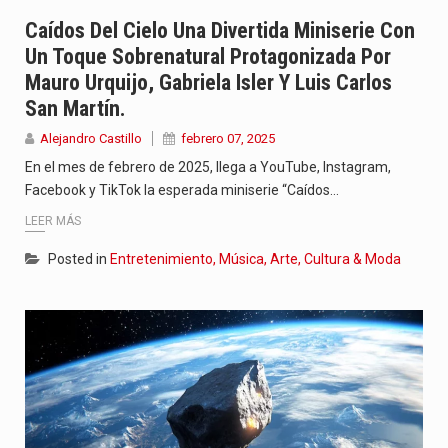
Con el inicio del gobierno de Abelardo de la Espriella,…
Caídos Del Cielo Una Divertida Miniserie Con
Un Toque Sobrenatural Protagonizada Por
Abelardo de la Espriella comenzó su Gobierno con uno de…
Mauro Urquijo, Gabriela Isler Y Luis Carlos
San Martín.
Las autoridades sanitarias de Francia y España mantienen bajo vigilancia…
Alejandro Castillo
febrero 07, 2025
En el mes de febrero de 2025, llega a YouTube, Instagram,
Facebook y TikTok la esperada miniserie “Caídos…
LEER MÁS
Posted in
Entretenimiento, Música, Arte, Cultura & Moda