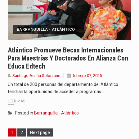
BARRANQUILLA - ATLÁNTICO
Atlántico Promueve Becas Internacionales
Para Maestrías Y Doctorados En Alianza Con
Educa Edtech
Santiago Acuña Solórzano
febrero 07, 2025
Un total de 200 personas del departamento del Atlántico
tendrán la oportunidad de acceder a programas…
LEER MÁS
Posted in
Barranquilla - Atlántico
Page
Page
1
2
Next page