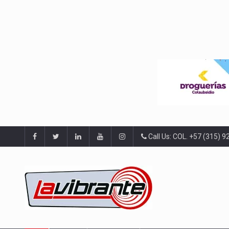
Call Us: COL. +57 (315) 