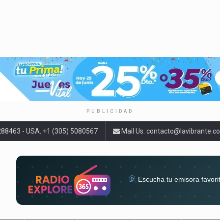
PUBLICIDAD
9288463 - USA. +1 (305) 5080567
Mail Us:
contacto@lavibrante.c
Escucha tu emisora favori
radios del mundo en un solo 
acompa