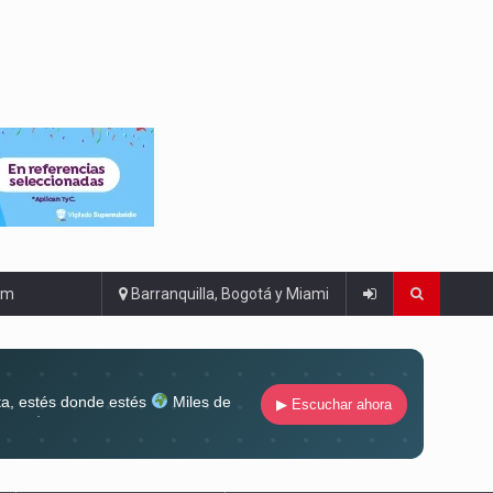
om
Barranquilla, Bogotá y Miami
ta, estés donde estés
Miles de
▶ Escuchar ahora
lugar
Conéctate al sonido que te
ña siempre