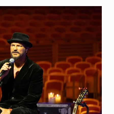
“SECO”
ES
EL
NUEVO
ALBUM
DE
RICARDO
ARJONA