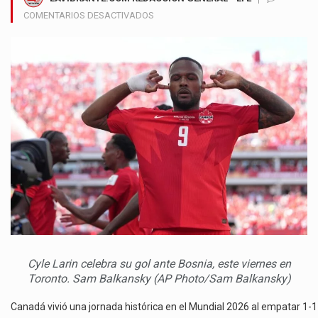
EN
COMENTARIOS DESACTIVADOS
CANADÁ
RESCATA
UN
EMPATE
1
A
1
ANTE
BOSNIA
Y
SUMA
SU
PRIMER
PUNTO
COMO
LOCAL
Cyle Larin celebra su gol ante Bosnia, este viernes en
EN
Toronto. Sam Balkansky (AP Photo/Sam Balkansky)
UN
MUNDIAL
Canadá vivió una jornada histórica en el Mundial 2026 al empatar 1-1