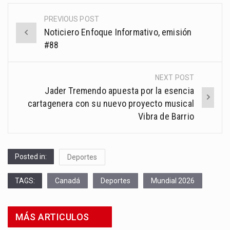
PREVIOUS POST
Post
Noticiero Enfoque Informativo, emisión
navigation
#88
NEXT POST
Jader Tremendo apuesta por la esencia
cartagenera con su nuevo proyecto musical
Vibra de Barrio
Posted in:
Deportes
TAGS:
Canadá
Deportes
Mundial 2026
MÁS ARTICULOS