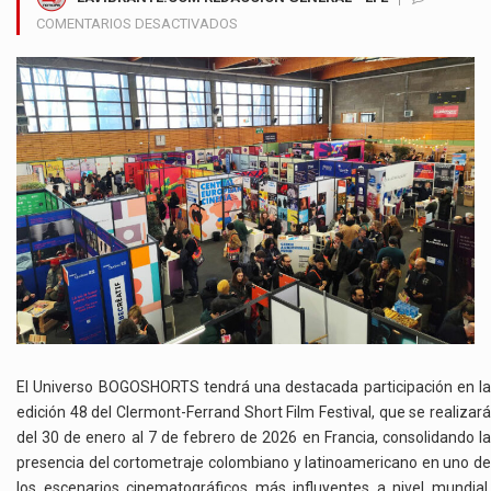
EN
COMENTARIOS DESACTIVADOS
BOGOSHORTS
FORTALECE
LA
PROYECCIÓN
GLOBAL
DEL
CINE
CORTO
COLOMBIANO
EN
CLERMONT-
FERRAND
El Universo BOGOSHORTS tendrá una destacada participación en la
edición 48 del Clermont-Ferrand Short Film Festival, que se realizará
del 30 de enero al 7 de febrero de 2026 en Francia, consolidando la
presencia del cortometraje colombiano y latinoamericano en uno de
los escenarios cinematográficos más influyentes a nivel mundial.