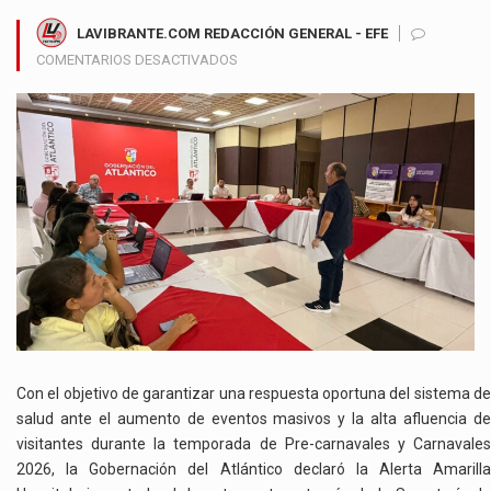
LAVIBRANTE.COM REDACCIÓN GENERAL - EFE
EN
COMENTARIOS DESACTIVADOS
ATLÁNTICO
ACTIVA
ALERTA
HOSPITALARIA
PARA
REFORZAR
LA
ATENCIÓN
EN
SALUD
DURANTE
LOS
CARNAVALES
2026
Con el objetivo de garantizar una respuesta oportuna del sistema de
salud ante el aumento de eventos masivos y la alta afluencia de
visitantes durante la temporada de Pre-carnavales y Carnavales
2026, la Gobernación del Atlántico declaró la Alerta Amarilla