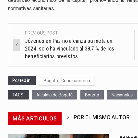
desarrollo económico de la capital, promoviendo la rent
normativas sanitarias.
PREVIOUS POST
Post
Jóvenes en Paz no alcanza su meta en
navigation
2024: solo ha vinculado al 38,7 % de los
beneficiarios previstos
Posted in:
Bogotá - Cundinamarca
TAGS:
Alcaldía de Bogotá
Bogotá
Nacionales
POR EL MISMO AUTOR
MÁS ARTICULOS