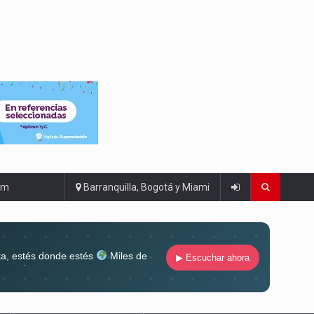
om
Barranquilla, Bogotá y Miami
ta, estés donde estés
Miles de
▶ Escuchar ahora
lugar
Conéctate al sonido que te
ña siempre