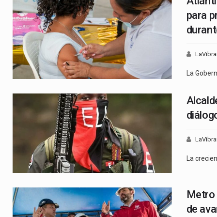
Atlánt
para p
durant
LaVibra
La Gober
Alcald
diálogo
LaVibra
La crecie
Metro 
de ava