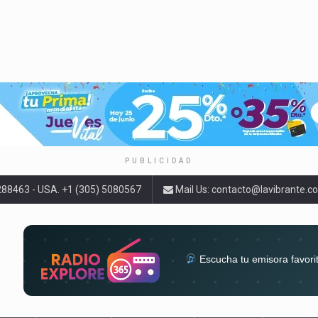
PUBLICIDAD
9288463 - USA. +1 (305) 5080567
Mail Us:
contacto@lavibrante.c
Escucha tu emisora favori
radios del mundo en un solo 
acompa