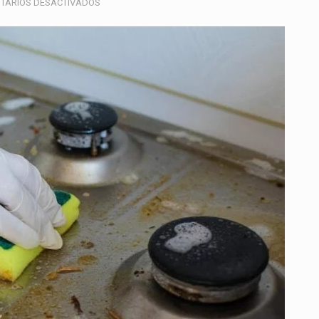
EN
TARIOS DESACTIVADOS
BOGOTÁ
FORTALECE
LA
REGULACIÓN
SANITARIA:
MÁS
DE
170
NEGOCIOS
CUMPLEN
CON
LAS
NORMAS
DE
SALUD
PÚBLICA