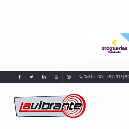
Call Us: COL. +57 (315) 