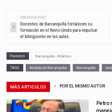
PREVIOUS POST
Post
Docentes de Barranquilla fortalecen su
navigation
formación en el Reino Unido para impulsar
el bilingüismo en las aulas
Posted in:
Barranquilla - Atlántico
TAGS:
Alcaldia de Barranquilla
Barranquilla
lavi
POR EL MISMO AUTOR
MÁS ARTICULOS
Petro r
manejo