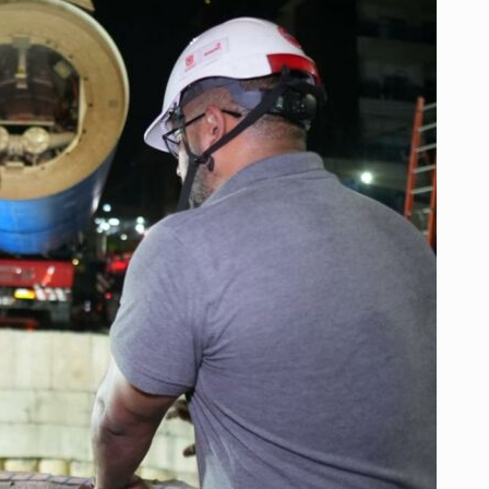
TUNELADORA
PARA
ACELERAR
LA
CANALIZACIÓN
DEL
ARROYO
DE
LA
CALLE
85
Y
TRANSFORMAR
LA
MOVILIDAD
EN
EL
NORTE
DE
LA
CIUDAD