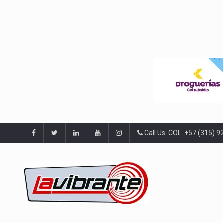
Call Us: COL. +57 (315) 