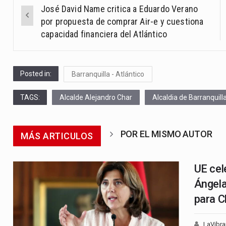
Post
José David Name critica a Eduardo Verano
navigation
por propuesta de comprar Air-e y cuestiona
capacidad financiera del Atlántico
Posted in:
Barranquilla - Atlántico
TAGS:
Alcalde Alejandro Char
Alcaldia de Barranquill
POR EL MISMO AUTOR
MÁS ARTICULOS
UE cel
Ángela
para C
LaVibra