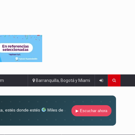
om
Barranquilla, Bogotá y Miami
ta, estés donde estés
Miles de
▶ Escuchar ahora
lugar
Conéctate al sonido que te
ña siempre