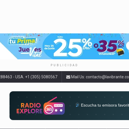
PUBLICIDAD
9288463 - USA. +1 (305) 5080567
Mail Us:
contacto@lavibrante.c
Escucha tu emisora favori
radios del mundo en un solo 
acompa