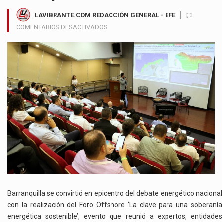
LAVIBRANTE.COM REDACCIÓN GENERAL - EFE
EN
COMENTARIOS DESACTIVADOS
ATLÁNTICO
LIDERA
EL
CAMINO
HACIA
UNA
SOBERANÍA
ENERGÉTICA
CON
EL
FORO
OFFSHORE
REALIZADO
EN
BARRANQUILLA
Barranquilla se convirtió en epicentro del debate energético nacional
con la realización del Foro Offshore ‘La clave para una soberanía
energética sostenible’, evento que reunió a expertos, entidades