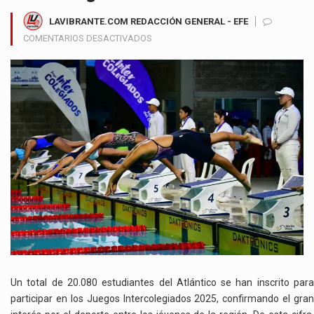
LAVIBRANTE.COM REDACCIÓN GENERAL - EFE
EN
COMENTARIOS DESACTIVADOS
ATLÁNTICO
DEMUESTRA
SU
PASIÓN
DEPORTIVA
CON
20.080
ESTUDIANTES
INSCRITOS
PARA
LOS
JUEGOS
INTERCOLEGIADOS
2025
Un total de 20.080 estudiantes del Atlántico se han inscrito para
participar en los Juegos Intercolegiados 2025, confirmando el gran