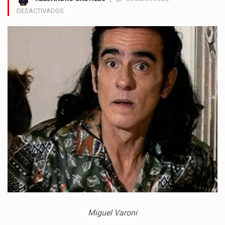
EN
DESACTIVADOS
LA
EXTREMA
PÉRDIDA
DE
PESO
DE
MIGUEL
VARONI
QUE
PREOCUPÓ
A
SEGUIDORES
Miguel Varoni