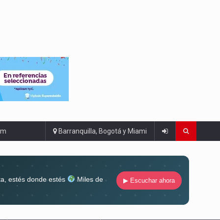
om
Barranquilla, Bogotá y Miami
ta, estés donde estés
Miles de
▶ Escuchar ahora
lugar
Conéctate al sonido que te
ña siempre