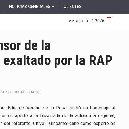
NOTICIAS GENERALES
CLIENTES
vie, agosto 7, 2026
sor de la
e exaltado por la RAP
EN
TARIOS DESACTIVADOS
AMYLKAR
ACOSTA,
ibe, Eduardo Verano de la Rosa, rindió un homenaje al
DEFENSOR
por su aporte a la búsqueda de la autonomía regional,
DE
LA
or ser referente a nivel latinoamericano como experto en
DESCENTRALIZACIÓN,