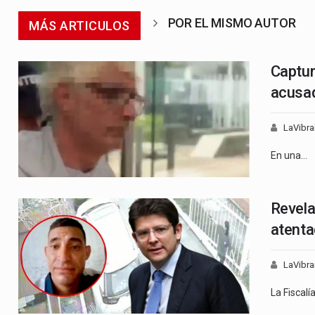
POR EL MISMO AUTOR
MÁS ARTICULOS
Captur
acusad
LaVibra
En una…
Revela
atentad
LaVibra
La Fiscalí