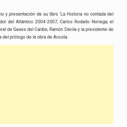
FUE
EXALTADO
o y presentación de su libro ‘La Historia no contada del
POR
ador del Atlántico 2004-2007, Carlos Rodado Noriega; el
LA
RAP
ral de Gases del Caribe, Ramón Dávila y la presidente de
CARIBE
a del prólogo de la obra de Acosta.