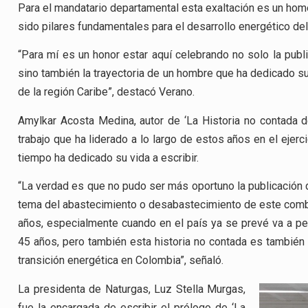
Para el mandatario departamental esta exaltación es un home
sido pilares fundamentales para el desarrollo energético del
“Para mí es un honor estar aquí celebrando no solo la publi
sino también la trayectoria de un hombre que ha dedicado su v
de la región Caribe”, destacó Verano.
Amylkar Acosta Medina, autor de ‘La Historia no contada de
trabajo que ha liderado a lo largo de estos años en el ejerc
tiempo ha dedicado su vida a escribir.
“La verdad es que no pudo ser más oportuno la publicación 
tema del abastecimiento o desabastecimiento de este combu
años, especialmente cuando en el país ya se prevé va a pe
45 años, pero también esta historia no contada es también 
transición energética en Colombia”, señaló.
La presidenta de Naturgas, Luz Stella Murgas,
fue la encargada de escribir el prólogo de ‘La