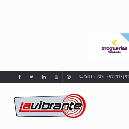
Call Us: COL. +57 (315) 