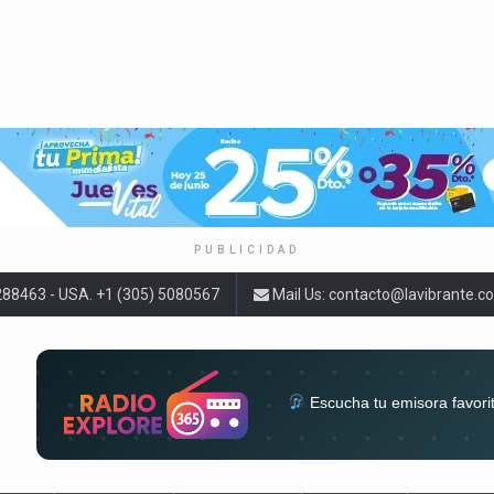
PUBLICIDAD
9288463 - USA. +1 (305) 5080567
Mail Us:
contacto@lavibrante.c
Escucha tu emisora favori
radios del mundo en un solo 
acompa