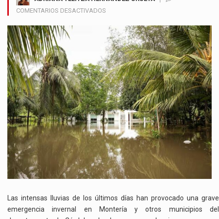
EN
COMENTARIOS DESACTIVADOS
EMERGENCIA
INVERNAL
MANTIENE
BAJO
EL
AGUA
A
MONTERÍA
Y
VARIOS
MUNICIPIOS
DE
CÓRDOBA
Las intensas lluvias de los últimos días han provocado una grave
emergencia invernal en Montería y otros municipios del