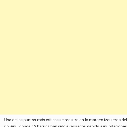
Uno de los puntos más críticos se registra en la margen izquierda del
río Sinú, donde 13 barrios han sido evacuados debido a inundaciones