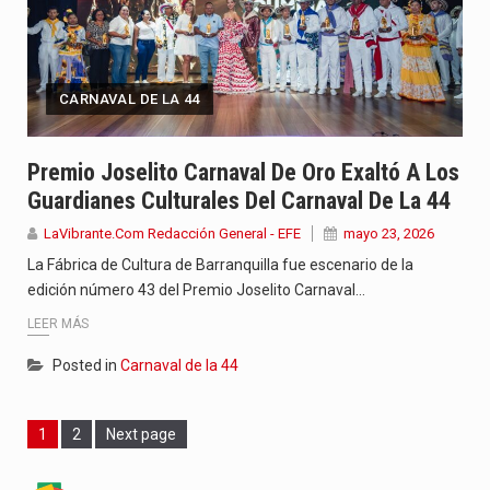
CARNAVAL DE LA 44
Premio Joselito Carnaval De Oro Exaltó A Los
Guardianes Culturales Del Carnaval De La 44
LaVibrante.Com Redacción General - EFE
mayo 23, 2026
La Fábrica de Cultura de Barranquilla fue escenario de la
edición número 43 del Premio Joselito Carnaval…
LEER MÁS
Posted in
Carnaval de la 44
Page
Page
1
2
Next page