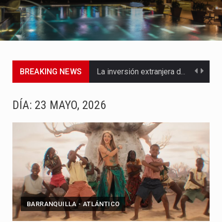
BREAKING NEWS
La inversión extranjera directa en Colombia comenzó a dar señales…
La empresa Monómeros fue una de las protagonistas durante la…
DÍA:
23 MAYO, 2026
Barranquilla ya está lista para convertirse, el próximo 16 de…
A pocas horas del cambio de gobierno, el equipo de…
La Alcaldía de Barranquilla puso en marcha un amplio plan…
Si eres un trader que prefiere lidiar con condiciones de…
BARRANQUILLA - ATLÁNTICO
Saber cómo borrar el historial de operaciones en MT4 es…