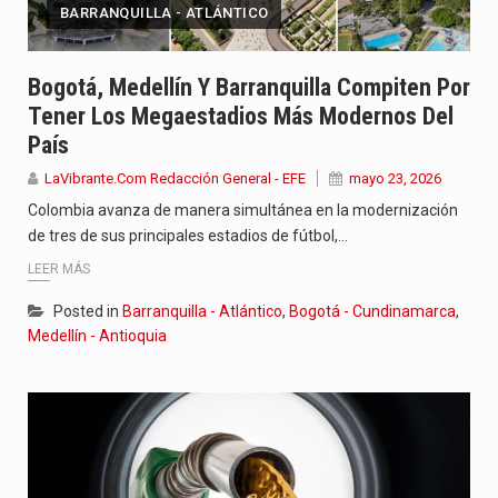
BARRANQUILLA - ATLÁNTICO
Bogotá, Medellín Y Barranquilla Compiten Por
Tener Los Megaestadios Más Modernos Del
País
LaVibrante.Com Redacción General - EFE
mayo 23, 2026
Colombia avanza de manera simultánea en la modernización
de tres de sus principales estadios de fútbol,…
LEER MÁS
Posted in
Barranquilla - Atlántico
,
Bogotá - Cundinamarca
,
Medellín - Antioquia