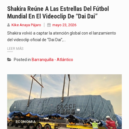
Jhon Arias continúa consolidándose como una de las grandes figuras…
Shakira Reúne A Las Estrellas Del Fútbol
Mundial En El Videoclip De “Dai Dai”
La cantautora venezolana Joaquina vuelve a sorprender a sus seguidores…
Kike Anaya Pájaro
mayo 23, 2026
La investigación por la muerte de Kevin Arley Acosta Pico,…
Shakira volvió a captar la atención global con el lanzamiento
del videoclip oficial de “Dai Dai”,…
LEER MÁS
Posted in
Barranquilla - Atlántico
ECONOMIA