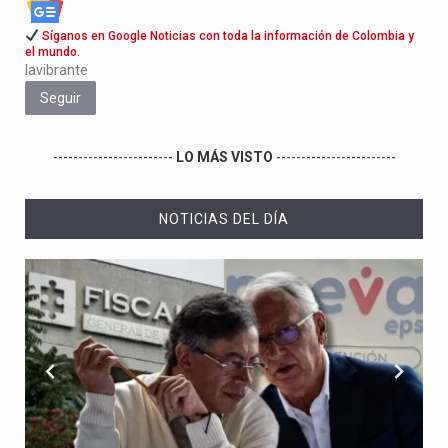
Síganos en Google Noticias con toda la información de Colombia y
el mundo.
lavibrante
Seguir
------------------------
LO MÁS VISTO
------------------------
NOTICIAS DEL DÍA