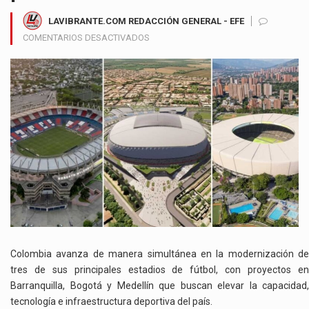
LAVIBRANTE.COM REDACCIÓN GENERAL - EFE
EN
COMENTARIOS DESACTIVADOS
BOGOTÁ,
MEDELLÍN
Y
BARRANQUILLA
COMPITEN
POR
TENER
LOS
MEGAESTADIOS
MÁS
MODERNOS
DEL
PAÍS
Colombia avanza de manera simultánea en la modernización de
tres de sus principales estadios de fútbol, con proyectos en
Barranquilla, Bogotá y Medellín que buscan elevar la capacidad,
tecnología e infraestructura deportiva del país.