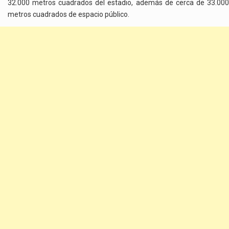
32.000 metros cuadrados del estadio, además de cerca de 33.000
metros cuadrados de espacio público.