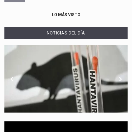
------------------------
LO MÁS VISTO
------------------------
NOTICIAS DEL DÍA