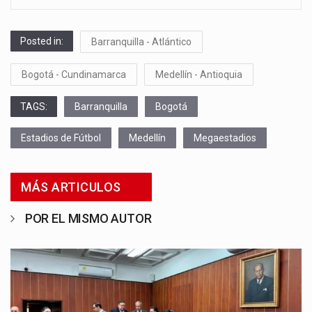
Posted in:
Barranquilla - Atlántico
Bogotá - Cundinamarca
Medellín - Antioquia
TAGS:
Barranquilla
Bogotá
Estadios de Fútbol
Medellín
Megaestadios
MÁS ARTICULOS
POR EL MISMO AUTOR