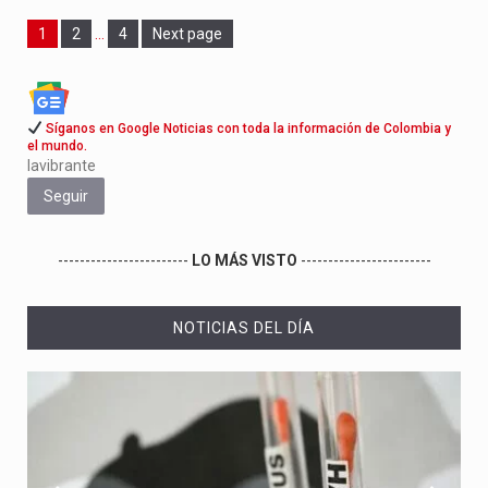
Page
Page
Page
1
2
…
4
Next page
Síganos en Google Noticias con toda la información de Colombia y
el mundo.
lavibrante
Seguir
------------------------
LO MÁS VISTO
------------------------
NOTICIAS DEL DÍA