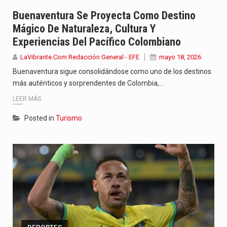
Con el inicio del gobierno de Abelardo de la Espriella,…
Buenaventura Se Proyecta Como Destino
Mágico De Naturaleza, Cultura Y
Abelardo de la Espriella comenzó su Gobierno con uno de…
Experiencias Del Pacífico Colombiano
Las autoridades sanitarias de Francia y España mantienen bajo vigilancia…
LaVibrante.Com Redacción General - EFE
mayo 18, 2026
Buenaventura sigue consolidándose como uno de los destinos
más auténticos y sorprendentes de Colombia,…
LEER MÁS
Posted in
Turismo