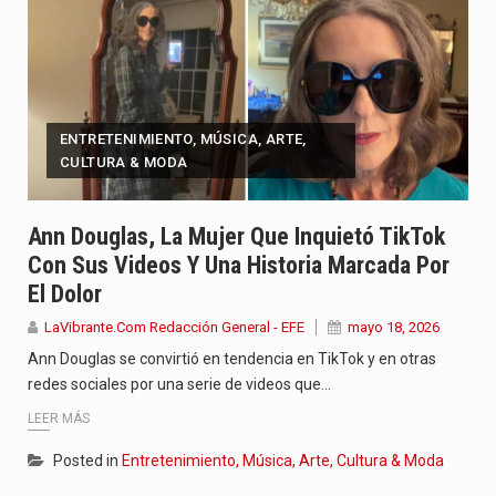
ENTRETENIMIENTO, MÚSICA, ARTE,
CULTURA & MODA
Ann Douglas, La Mujer Que Inquietó TikTok
Con Sus Videos Y Una Historia Marcada Por
El Dolor
LaVibrante.Com Redacción General - EFE
mayo 18, 2026
Ann Douglas se convirtió en tendencia en TikTok y en otras
redes sociales por una serie de videos que…
LEER MÁS
Posted in
Entretenimiento, Música, Arte, Cultura & Moda