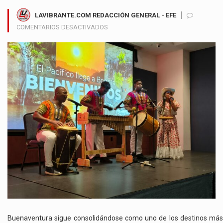
LAVIBRANTE.COM REDACCIÓN GENERAL - EFE
EN
COMENTARIOS DESACTIVADOS
BUENAVENTURA
SE
PROYECTA
COMO
DESTINO
MÁGICO
DE
NATURALEZA,
CULTURA
Y
EXPERIENCIAS
DEL
PACÍFICO
COLOMBIANO
Buenaventura sigue consolidándose como uno de los destinos más