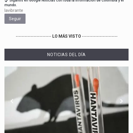
Síganos en Google Noticias con toda la información de Colombia y el
mundo.
lavibrante
Seguir
------------------------
LO MÁS VISTO
------------------------
NOTICIAS DEL DÍA