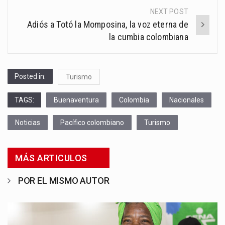
NEXT POST
Adiós a Totó la Momposina, la voz eterna de
la cumbia colombiana
Posted in:
Turismo
TAGS:
Buenaventura
Colombia
Nacionales
Noticias
Pacífico colombiano
Turismo
MÁS ARTICULOS
POR EL MISMO AUTOR