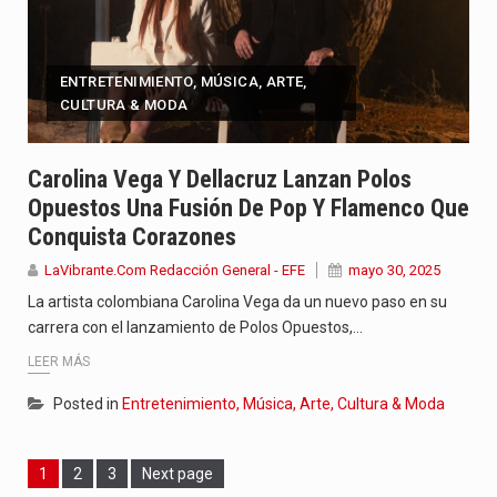
ENTRETENIMIENTO, MÚSICA, ARTE,
CULTURA & MODA
Carolina Vega Y Dellacruz Lanzan Polos
Opuestos Una Fusión De Pop Y Flamenco Que
Conquista Corazones
LaVibrante.Com Redacción General - EFE
mayo 30, 2025
La artista colombiana Carolina Vega da un nuevo paso en su
carrera con el lanzamiento de Polos Opuestos,…
LEER MÁS
Posted in
Entretenimiento, Música, Arte, Cultura & Moda
Page
Page
Page
1
2
3
Next page