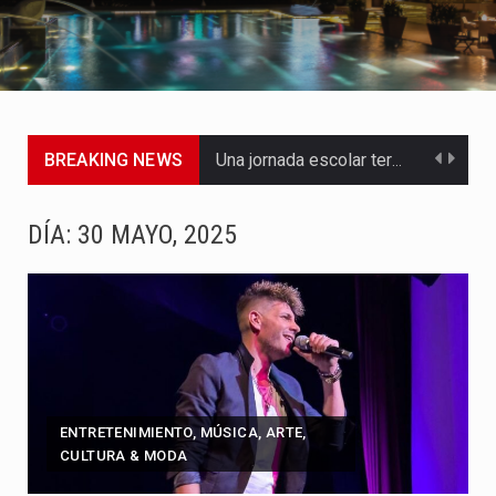
BREAKING NEWS
Una jornada escolar terminó en tragedia este viernes 7 de…
Luis Díaz cerró con buenas sensaciones su presentación en la…
DÍA:
30 MAYO, 2025
El presidente Abelardo de la Espriella dejó claro que la…
Abelardo de la Espriella asumió este viernes 7 de agosto…
La llegada de Álvaro Uribe Vélez a la ceremonia de…
Con una salva de 21 cañonazos se cumplieron los honores…
ENTRETENIMIENTO, MÚSICA, ARTE,
CULTURA & MODA
El presidente electo Abelardo de la Espriella aseguró que durante…