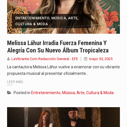
ENTRETENIMIENTO, MÚSICA, ARTE,
CULTURA & MODA
Melissa Láhur Irradia Fuerza Femenina Y
Alegría Con Su Nuevo Álbum Tropicaleza
LaVibrante.Com Redacción General - EFE
mayo 30, 2025
La cantautora Melissa Láhur vuelve a enamorar con su vibrante
propuesta musical al presentar oficialmente…
LEER MÁS
Posted in
Entretenimiento, Música, Arte, Cultura & Moda