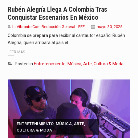
Con el inicio del gobierno de Abelardo de la Espriella,…
Rubén Alegría Llega A Colombia Tras
Conquistar Escenarios En México
Abelardo de la Espriella comenzó su Gobierno con uno de…
LaVibrante.Com Redacción General - EFE
mayo 30, 2025
Las autoridades sanitarias de Francia y España mantienen bajo vigilancia…
Colombia se prepara para recibir al cantautor español Rubén
Alegría, quien arribará al país el…
LEER MÁS
Posted in
Entretenimiento, Música, Arte, Cultura & Moda
ENTRETENIMIENTO, MÚSICA, ARTE,
CULTURA & MODA