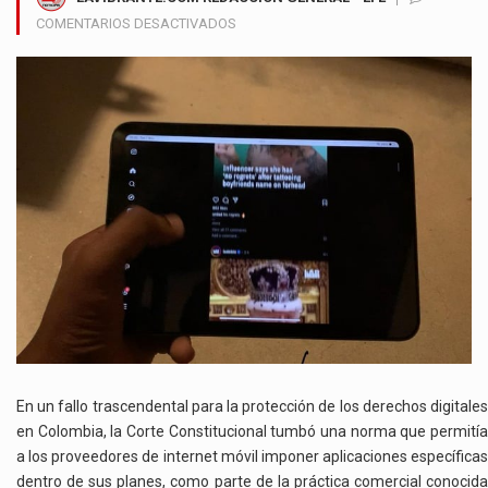
EN
COMENTARIOS DESACTIVADOS
CORTE
CONSTITUCIONAL
ORDENA
A
OPERADORES
PERMITIR
QUE
USUARIOS
ELIJAN
SUS
APLICACIONES
DE
INTERNET
En un fallo trascendental para la protección de los derechos digitales
en Colombia, la Corte Constitucional tumbó una norma que permitía
a los proveedores de internet móvil imponer aplicaciones específicas
dentro de sus planes, como parte de la práctica comercial conocida