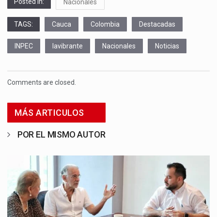
Posted in:
Nacionales
TAGS:
Cauca
Colombia
Destacadas
INPEC
lavibrante
Nacionales
Noticias
Comments are closed.
MÁS ARTICULOS
POR EL MISMO AUTOR