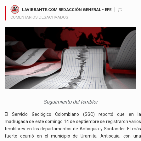
LAVIBRANTE.COM REDACCIÓN GENERAL - EFE
EN
COMENTARIOS DESACTIVADOS
VARIAS
RÉPLICAS
SÍSMICAS
SACUDIERON
ANTIOQUIA
Y
SANTANDER
DURANTE
LA
MADRUGADA
SIN
CAUSAR
Seguimiento del temblor
DAÑOS
NI
El Servicio Geológico Colombiano (SGC) reportó que en la
HERIDOS
madrugada de este domingo 14 de septiembre se registraron varios
temblores en los departamentos de Antioquia y Santander. El más
fuerte ocurrió en el municipio de Uramita, Antioquia, con una