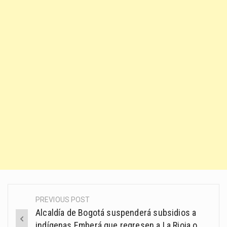
PREVIOUS POST
Post
Alcaldía de Bogotá suspenderá subsidios a
navigation
indígenas Emberá que regresen a La Rioja o