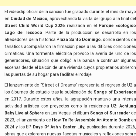
El videoclip oficial de la canción fue grabado durante el mes de mayo
en
Ciudad de México
, aprovechando la visita del grupo a la final de
Street Child World Cup 2026
, realizada en el
Parque Ecológic
Lago de Texcoco
. Parte de la producción se desarrolló en lo
alrededores de la histórica
Plaza Santo Domingo
, donde cientos d
fanáticos acompañaron la filmación pese a las difíciles condiciones
climáticas. Una tormenta eléctrica provocó la avería de uno de los
generadores, situación que obligó a la banda a continuar algunas
escenas desde el balcón de una vivienda cuyos propietarios abrieron
las puertas de su hogar para facilitar el rodaje.
El lanzamiento de “Street of Dreams” representa el regreso de U2 a
los álbumes de estudio tras la publicación de
Songs of Experienc
en 2017. Durante estos años, la agrupación mantuvo una intensa
actividad artística con proyectos como la residencia
U2: Achtung
Baby Live at Sphere
en Las Vegas, el álbum
Songs of Surrender
d
2023, el lanzamiento de
How To Re-Assemble An Atomic Bomb
en
2024 y los EP
Days Of Ash
y
Easter Lily
, publicados durante 2026,
obras que exploraron nuevas facetas musicales y reflexiones sobre