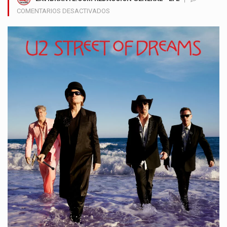
EN
COMENTARIOS DESACTIVADOS
U2
INICIA
UNA
NUEVA
ETAPA
MUSICAL
CON
EL
LANZAMIENTO
DE
STREET
OF
DREAMS