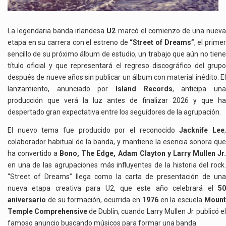
La legendaria banda irlandesa
U2
marcó el comienzo de una nuev
etapa en su carrera con el estreno de
“Street of Dreams”
, el prime
sencillo de su próximo álbum de estudio, un trabajo que aún no tiene
título oficial y que representará el regreso discográfico del grupo
después de nueve años sin publicar un álbum con material inédito. El
lanzamiento, anunciado por
Island Records
, anticipa un
producción que verá la luz antes de finalizar 2026 y que ha
despertado gran expectativa entre los seguidores de la agrupación.
El nuevo tema fue producido por el reconocido
Jacknife Lee
colaborador habitual de la banda, y mantiene la esencia sonora que
ha convertido a
Bono, The Edge, Adam Clayton y Larry Mullen Jr
en una de las agrupaciones más influyentes de la historia del rock.
“Street of Dreams” llega como la carta de presentación de una
nueva etapa creativa para U2, que este año celebrará el
50
aniversario
de su formación, ocurrida en
1976
en la escuela
Moun
Temple Comprehensive
de Dublín, cuando Larry Mullen Jr. publicó e
famoso anuncio buscando músicos para formar una banda.