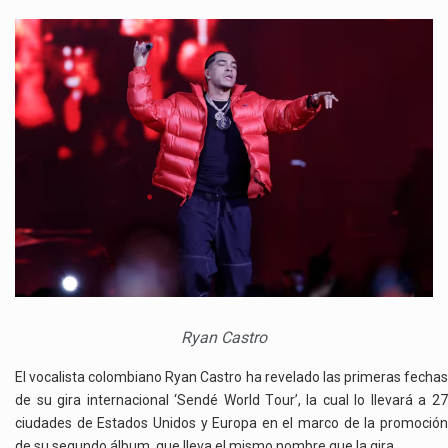
RYAN
CASTRO
ANUNCIÓ
PRIMERAS
FECHAS
DE
SU
GIRA
MUNDIAL
Ryan Castro
El vocalista colombiano Ryan Castro ha revelado las primeras fechas
de su gira internacional ‘Sendé World Tour’, la cual lo llevará a 27
ciudades de Estados Unidos y Europa en el marco de la promoción
de su segundo álbum, que lleva el mismo nombre que la gira.