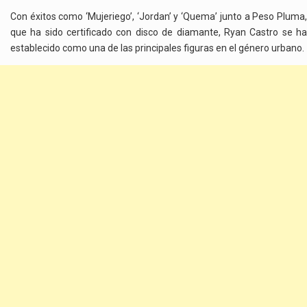
Con éxitos como ‘Mujeriego’, ‘Jordan’ y ‘Quema’ junto a Peso Pluma,
que ha sido certificado con disco de diamante, Ryan Castro se ha
establecido como una de las principales figuras en el género urbano.