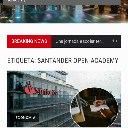
Academy
BREAKING NEWS
Una jornada escolar terminó en tragedia este viernes 7 de…
Luis Díaz cerró con buenas sensaciones su presentación en la…
ETIQUETA:
SANTANDER OPEN ACADEMY
El presidente Abelardo de la Espriella dejó claro que la…
Abelardo de la Espriella asumió este viernes 7 de agosto…
La llegada de Álvaro Uribe Vélez a la ceremonia de…
Con una salva de 21 cañonazos se cumplieron los honores…
ECONOMIA
El presidente electo Abelardo de la Espriella aseguró que durante…