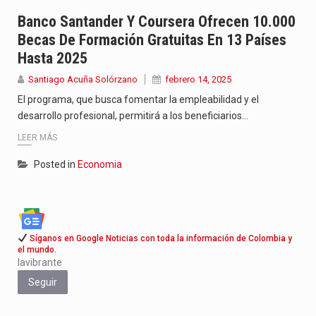
Con el inicio del gobierno de Abelardo de la Espriella,…
Banco Santander Y Coursera Ofrecen 10.000
Becas De Formación Gratuitas En 13 Países
Abelardo de la Espriella comenzó su Gobierno con uno de…
Hasta 2025
Las autoridades sanitarias de Francia y España mantienen bajo vigilancia…
Santiago Acuña Solórzano
febrero 14, 2025
El programa, que busca fomentar la empleabilidad y el
desarrollo profesional, permitirá a los beneficiarios…
LEER MÁS
Posted in
Economia
Síganos en Google Noticias con toda la información de Colombia y
el mundo.
lavibrante
Seguir