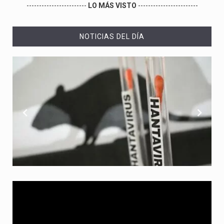
------------------------
LO MÁS VISTO
------------------------
NOTICIAS DEL DÍA