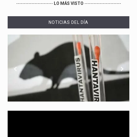
------------------------
LO MÁS VISTO
------------------------
NOTICIAS DEL DÍA