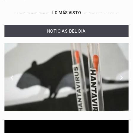
------------------------
LO MÁS VISTO
------------------------
NOTICIAS DEL DÍA