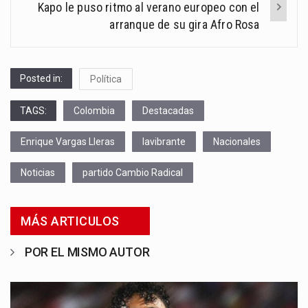
Kapo le puso ritmo al verano europeo con el
arranque de su gira Afro Rosa
Posted in:
Política
TAGS:
Colombia
Destacadas
Enrique Vargas Lleras
lavibrante
Nacionales
Noticias
partido Cambio Radical
MÁS ARTICULOS
POR EL MISMO AUTOR