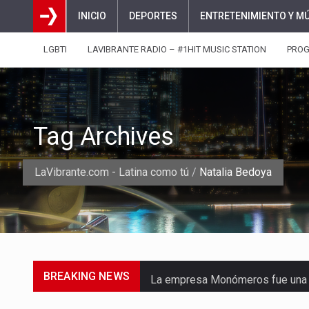
INICIO
DEPORTES
ENTRETENIMIENTO Y M
LGBTI
LAVIBRANTE RADIO – #1HIT MUSIC STATION
PRO
Tag Archives
LaVibrante.com - Latina como tú
/
Natalia Bedoya
BREAKING NEWS
La empresa Monómeros fue una d
Barranquilla ya está lista para c