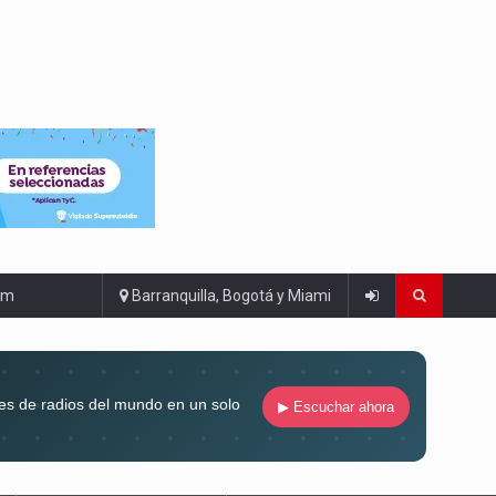
om
Barranquilla, Bogotá y Miami
es de radios del mundo en un solo
▶ Escuchar ahora
compaña siempre