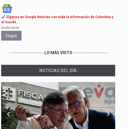
Síganos en Google Noticias con toda la información de Colombia y
el mundo.
lavibrante
Seguir
------------------------
LO MÁS VISTO
------------------------
NOTICIAS DEL DÍA