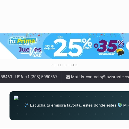
PUBLICIDAD
9288463 - USA. +1 (305) 5080567
Mail Us:
contacto@lavibrante.c
Escucha tu emisora favorita, estés donde estés
Mil
lugar
Conéctate al sonido que te a