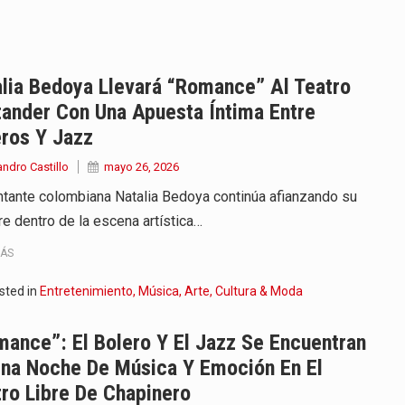
ierno, el equipo de…
 en marcha un amplio plan…
lia Bedoya Llevará “Romance” Al Teatro
ander Con Una Apuesta Íntima Entre
diar con condiciones de…
ros Y Jazz
de operaciones en MT4 es…
andro Castillo
mayo 26, 2026
ntante colombiana Natalia Bedoya continúa afianzando su
ose como una de las grandes figuras…
e dentro de la escena artística…
ardo de la Espriella comenzó a…
MÁS
e Kevin Arley Acosta Pico,…
sted in
Entretenimiento, Música, Arte, Cultura & Moda
 en Colombia comenzó a dar señales…
ance”: El Bolero Y El Jazz Se Encuentran
Una Noche De Música Y Emoción En El
ro Libre De Chapinero