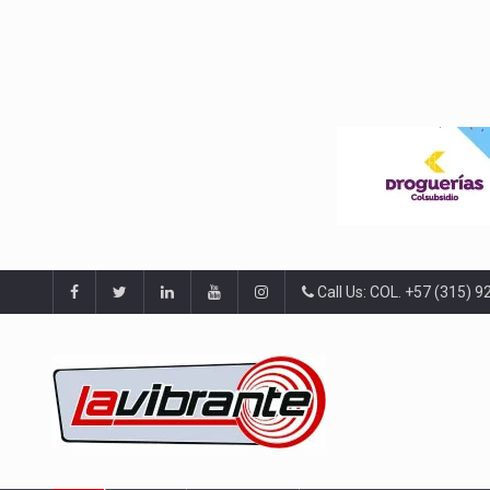
Call Us: COL. +57 (315) 