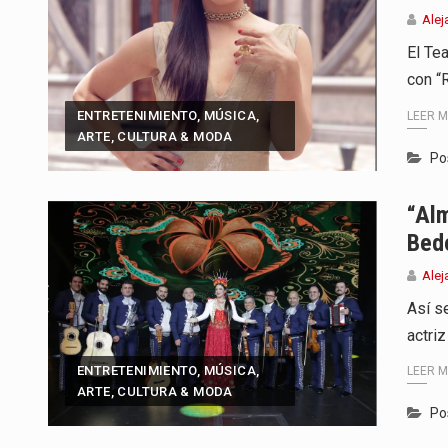
Alej
El Te
con “
ENTRETENIMIENTO, MÚSICA,
LEER 
ARTE, CULTURA & MODA
Po
“Alm
Bed
Alej
Así s
actri
ENTRETENIMIENTO, MÚSICA,
LEER 
ARTE, CULTURA & MODA
Po