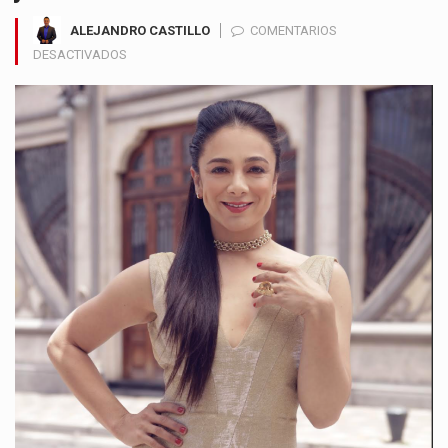
ALEJANDRO CASTILLO
COMENTARIOS
EN
DESACTIVADOS
NATALIA
BEDOYA
LLEVARÁ
“ROMANCE”
AL
TEATRO
SANTANDER
CON
UNA
APUESTA
ÍNTIMA
ENTRE
BOLEROS
Y
JAZZ