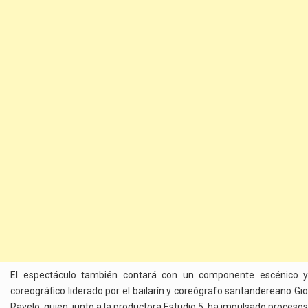
El espectáculo también contará con un componente escénico y
coreográfico liderado por el bailarín y coreógrafo santandereano Gio
Ravelo, quien, junto a la productora Estudio 5, ha impulsado procesos