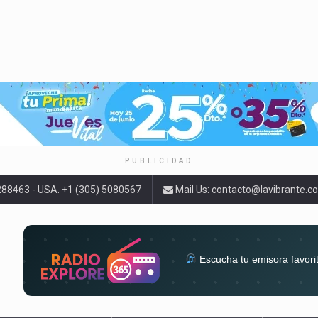
PUBLICIDAD
9288463 - USA. +1 (305) 5080567
Mail Us:
contacto@lavibrante.c
Escucha tu emisora favori
radios del mundo en un solo 
acompa