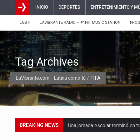
INICIO
DEPORTES
ENTRETENIMIENTO Y M
LGBTI
LAVIBRANTE RADIO – #1HIT MUSIC STATION
PRO
Tag Archives
LaVibrante.com - Latina como tú
/
FIFA
BREAKING NEWS
Una jornada escolar terminó en t
Luis Díaz cerró con buenas sens