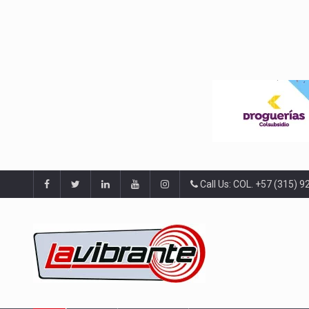
Call Us: COL. +57 (315) 