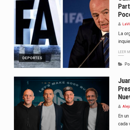
Part
Poc
LaVi
La or
inqui
LEER 
DEPORTES
Po
Jua
Pres
Nue
Alej
En un
cada 