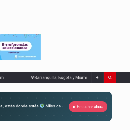
om
Barranquilla, Bogotá y Miami
ta, estés donde estés
Miles de
▶ Escuchar ahora
lugar
Conéctate al sonido que te
ña siempre