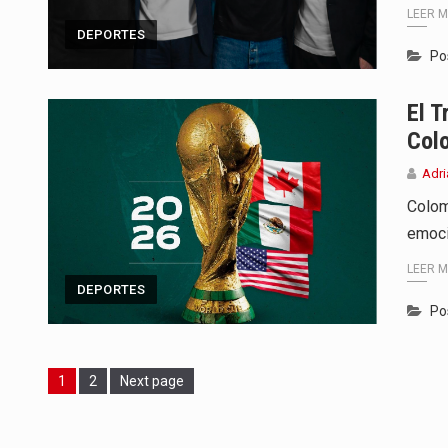
LEER 
DEPORTES
Po
El T
Col
Adri
Colom
emoci
LEER 
DEPORTES
Po
Page
Page
1
2
Next page