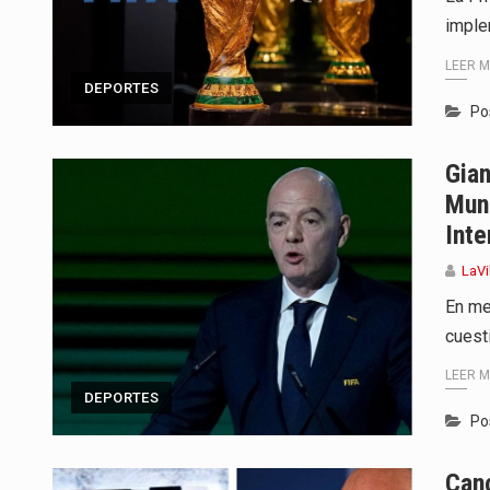
imple
LEER 
DEPORTES
Po
Gian
Mund
Inte
LaVi
En me
cuest
LEER 
DEPORTES
Po
Can