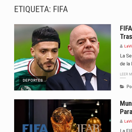
ETIQUETA:
FIFA
El presidente Abelardo de la Espr
Abelardo de la Espriella asumió
FIFA
Tras
La llegada de Álvaro Uribe Vélez
LaVi
Con una salva de 21 cañonazos 
La Se
de la
El presidente electo Abelardo de
LEER 
Con el inicio del gobierno de Abe
DEPORTES
Po
Abelardo de la Espriella comenz
Mund
Las autoridades sanitarias de Fr
Para
LaVi
La FIF