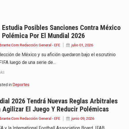
iella dejó claro que la…
 este viernes 7 de agosto…
 Estudia Posibles Sanciones Contra México
 Polémica Por El Mundial 2026
 a la ceremonia de…
brante.Com Redacción General - EFE
julio 01, 2026
se cumplieron los honores…
lección de México y su afición quedaron bajo el escrutinio
 FIFA luego de una serie de…
 la Espriella aseguró que durante…
MÁS
lardo de la Espriella,…
sted in
Deportes
ó su Gobierno con uno de…
ial 2026 Tendrá Nuevas Reglas Arbitrales
ancia y España mantienen bajo vigilancia…
 Agilizar El Juego Y Reducir Polémicas
brante.Com Redacción General - EFE
junio 09, 2026
A y la International Football Association Board, IFAB,