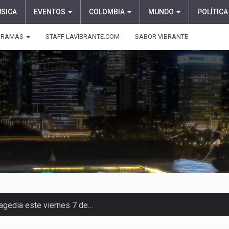
ÚSICA
EVENTOS
COLOMBIA
MUNDO
POLÍTICA
GRAMAS
STAFF LAVIBRANTE.COM
SABOR VIBRANTE
ragedia este viernes 7 de…
aciones su presentación en la…