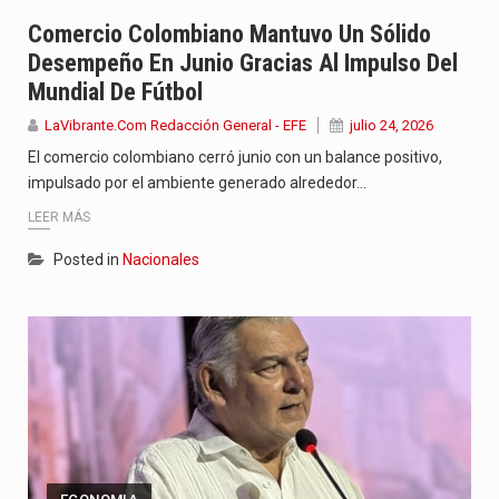
Jhon Arias continúa consolidándose como una de las grandes figuras…
Comercio Colombiano Mantuvo Un Sólido
Desempeño En Junio Gracias Al Impulso Del
La cantautora venezolana Joaquina vuelve a sorprender a sus seguidores…
Mundial De Fútbol
La investigación por la muerte de Kevin Arley Acosta Pico,…
LaVibrante.Com Redacción General - EFE
julio 24, 2026
El comercio colombiano cerró junio con un balance positivo,
impulsado por el ambiente generado alrededor…
LEER MÁS
Posted in
Nacionales