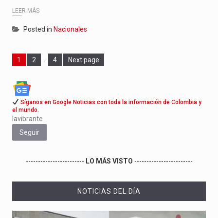
LEER MÁS
Posted in
Nacionales
Page
Page
Page
1
2
…
4
Next page
Síganos en Google Noticias con toda la información de Colombia y
el mundo.
lavibrante
Seguir
------------------------
LO MÁS VISTO
------------------------
NOTICIAS DEL DÍA