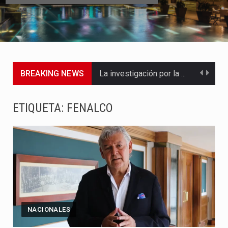
BREAKING NEWS
La inversión extranjera directa en Colombia comenzó a dar señales…
La empresa Monómeros fue una de las protagonistas durante la…
ETIQUETA:
FENALCO
Barranquilla ya está lista para convertirse, el próximo 16 de…
A pocas horas del cambio de gobierno, el equipo de…
La Alcaldía de Barranquilla puso en marcha un amplio plan…
Si eres un trader que prefiere lidiar con condiciones de…
NACIONALES
Saber cómo borrar el historial de operaciones en MT4 es…