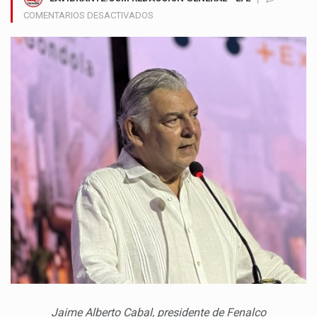
EN
COMENTARIOS DESACTIVADOS
FENALCO
ADVIERTE
FRENO
EN
LA
RECUPERACIÓN
DEL
EMPLEO
FORMAL
EN
COLOMBIA
Jaime Alberto Cabal, presidente de Fenalco