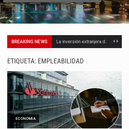
BREAKING NEWS
La inversión extranjera directa en Colombia comenzó a dar señales…
La empresa Monómeros fue una de las protagonistas durante la…
ETIQUETA:
EMPLEABILIDAD
Barranquilla ya está lista para convertirse, el próximo 16 de…
A pocas horas del cambio de gobierno, el equipo de…
La Alcaldía de Barranquilla puso en marcha un amplio plan…
Si eres un trader que prefiere lidiar con condiciones de…
ECONOMIA
Saber cómo borrar el historial de operaciones en MT4 es…