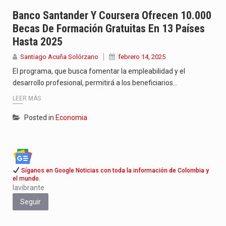
Jhon Arias continúa consolidándose como una de las grandes figuras…
Banco Santander Y Coursera Ofrecen 10.000
Becas De Formación Gratuitas En 13 Países
La cantautora venezolana Joaquina vuelve a sorprender a sus seguidores…
Hasta 2025
La investigación por la muerte de Kevin Arley Acosta Pico,…
Santiago Acuña Solórzano
febrero 14, 2025
El programa, que busca fomentar la empleabilidad y el
desarrollo profesional, permitirá a los beneficiarios…
LEER MÁS
Posted in
Economia
Síganos en Google Noticias con toda la información de Colombia y
el mundo.
lavibrante
Seguir