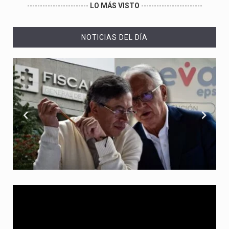
------------------------
LO MÁS VISTO
------------------------
NOTICIAS DEL DÍA