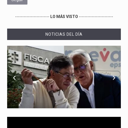
------------------------
LO MÁS VISTO
------------------------
NOTICIAS DEL DÍA