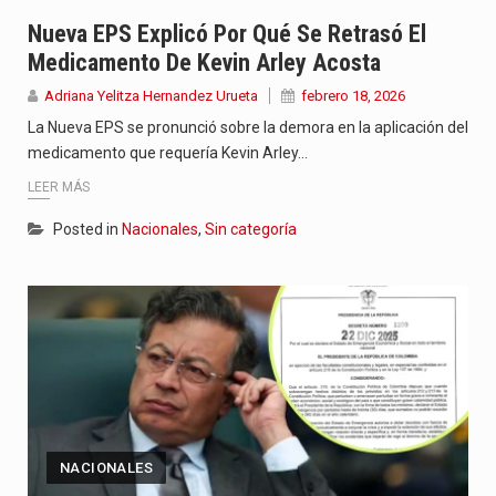
Jhon Arias continúa consolidándose como una de las grandes figuras…
Nueva EPS Explicó Por Qué Se Retrasó El
Medicamento De Kevin Arley Acosta
La cantautora venezolana Joaquina vuelve a sorprender a sus seguidores…
Adriana Yelitza Hernandez Urueta
febrero 18, 2026
La investigación por la muerte de Kevin Arley Acosta Pico,…
La Nueva EPS se pronunció sobre la demora en la aplicación del
medicamento que requería Kevin Arley…
LEER MÁS
Posted in
Nacionales
,
Sin categoría
NACIONALES