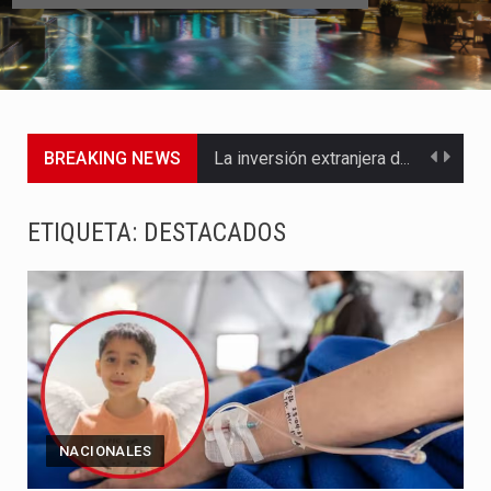
BREAKING NEWS
La inversión extranjera directa en Colombia comenzó a dar señales…
La empresa Monómeros fue una de las protagonistas durante la…
ETIQUETA:
DESTACADOS
Barranquilla ya está lista para convertirse, el próximo 16 de…
A pocas horas del cambio de gobierno, el equipo de…
La Alcaldía de Barranquilla puso en marcha un amplio plan…
Si eres un trader que prefiere lidiar con condiciones de…
NACIONALES
Saber cómo borrar el historial de operaciones en MT4 es…