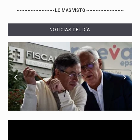
------------------------
LO MÁS VISTO
------------------------
NOTICIAS DEL DÍA