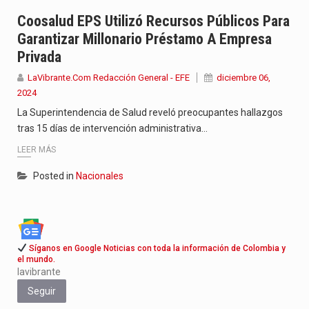
Jhon Arias continúa consolidándose como una de las grandes figuras…
Coosalud EPS Utilizó Recursos Públicos Para
Garantizar Millonario Préstamo A Empresa
La cantautora venezolana Joaquina vuelve a sorprender a sus seguidores…
Privada
La investigación por la muerte de Kevin Arley Acosta Pico,…
LaVibrante.Com Redacción General - EFE
diciembre 06,
2024
La Superintendencia de Salud reveló preocupantes hallazgos
tras 15 días de intervención administrativa…
LEER MÁS
Posted in
Nacionales
Síganos en Google Noticias con toda la información de Colombia y
el mundo.
lavibrante
Seguir