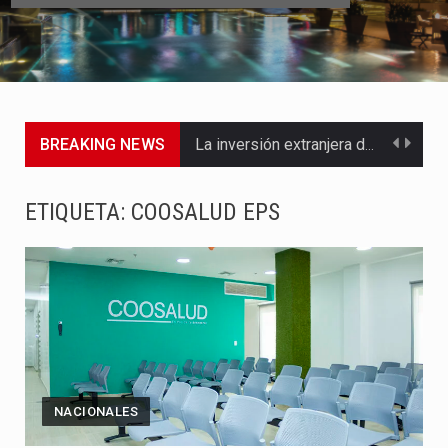
BREAKING NEWS
La inversión extranjera directa en Colombia comenzó a dar señales…
La empresa Monómeros fue una de las protagonistas durante la…
ETIQUETA:
COOSALUD EPS
Barranquilla ya está lista para convertirse, el próximo 16 de…
A pocas horas del cambio de gobierno, el equipo de…
La Alcaldía de Barranquilla puso en marcha un amplio plan…
Si eres un trader que prefiere lidiar con condiciones de…
NACIONALES
Saber cómo borrar el historial de operaciones en MT4 es…