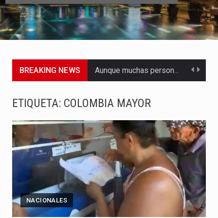
BREAKING NEWS
Aunque muchas personas prefieren guardar silencio por vergüenza, la enfermedad…
Bogotá se prepara para vivir una experiencia sin precedentes alrededor…
ETIQUETA:
COLOMBIA MAYOR
En un entorno cada vez más competitivo, las pequeñas y…
El gobierno de Gustavo Petro llega a su fin dejando…
La decisión del Pacto Histórico de no asistir a la…
Las autoridades de Cali pusieron en marcha uno de los…
NACIONALES
Con el cierre del mandato de Gustavo Petro, también llega…