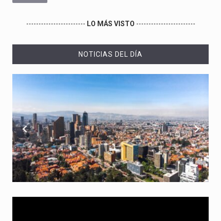
------------------------
LO MÁS VISTO
------------------------
NOTICIAS DEL DÍA