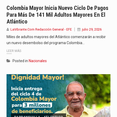
El nuevo sello discográfico fue presentado en Bogotá con un…
Colombia Mayor Inicia Nuevo Ciclo De Pagos
Para Más De 141 Mil Adultos Mayores En El
La Fundación para el Desarrollo Social, Ecológico y Cultural del…
Atlántico
Bogotá está de fiesta. La capital del país conmemora este…
LaVibrante.Com Redacción General - EFE
julio 29, 2026
Miles de adultos mayores del Atlántico comenzarán a recibir
un nuevo desembolso del programa Colombia…
LEER MÁS
Posted in
Nacionales