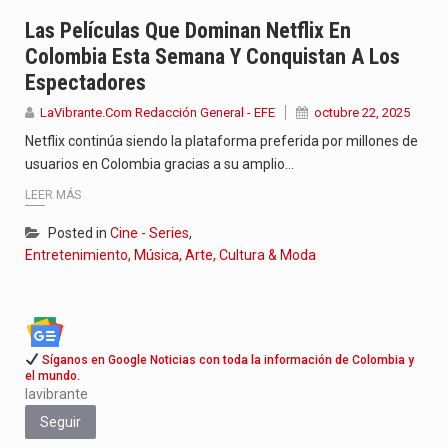
La poeta, cantante, compositora y actriz presenta una nueva edición…
Las Películas Que Dominan Netflix En
Colombia Esta Semana Y Conquistan A Los
El nuevo sello discográfico fue presentado en Bogotá con un…
Espectadores
El Grupo Planeta presenta una nueva selección editorial para este…
LaVibrante.Com Redacción General - EFE
octubre 22, 2025
Netflix continúa siendo la plataforma preferida por millones de
usuarios en Colombia gracias a su amplio…
LEER MÁS
Posted in
Cine - Series
,
Entretenimiento, Música, Arte, Cultura & Moda
Síganos en Google Noticias con toda la información de Colombia y
el mundo.
lavibrante
Seguir