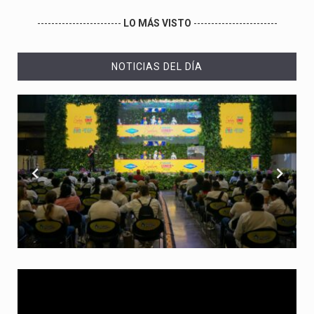
------------------------
LO MÁS VISTO
------------------------
NOTICIAS DEL DÍA