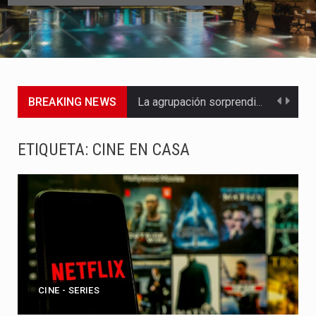
BREAKING NEWS
La agrupación sorprendió a los pasajeros de Circular Sur con…
La producción original de TAVA tendrá funciones los días 6,…
ETIQUETA:
CINE EN CASA
Barranquilla ya tiene todo listo para recibir una nueva edición…
La Red Pro, integrada por 14 organizaciones que trabajan por…
El dúo bogotano presenta una nueva versión de su segundo…
La colaboración, inspirada en Cien años de soledad de Gabriel…
CINE - SERIES
La comedia romántica escrita y dirigida por Dago García cuenta…