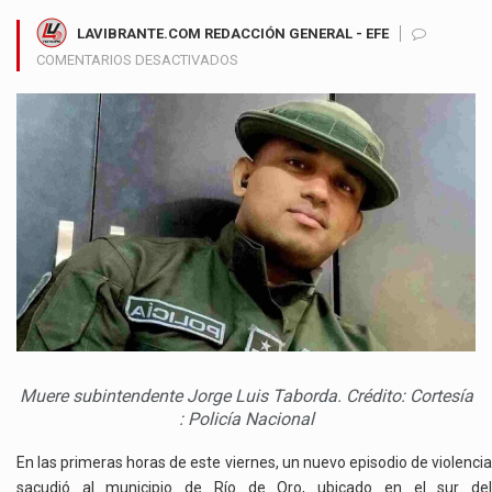
LAVIBRANTE.COM REDACCIÓN GENERAL - EFE
EN
COMENTARIOS DESACTIVADOS
SUBTENIENTE
MUERE
TRAS
HOSTIGAMIENTO
ARMADO
CONTRA
ESTACIÓN
DE
POLICÍA
EN
RÍO
DE
ORO,
NORTE
Muere subintendente Jorge Luis Taborda. Crédito: Cortesía
DE
: Policía Nacional
SANTANDER
En las primeras horas de este viernes, un nuevo episodio de violencia
sacudió al municipio de Río de Oro, ubicado en el sur del