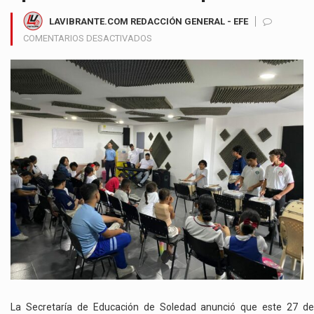
LAVIBRANTE.COM REDACCIÓN GENERAL - EFE
EN
COMENTARIOS DESACTIVADOS
SOLEDAD
CIERRA
CONVOCATORIA
DEL
PROGRAMA
MUSICAL
RÍO
Y
MAR
2026
Y
LLAMA
A
ESTUDIANTES
A
APROVECHAR
LA
ÚLTIMA
La Secretaría de Educación de Soledad anunció que este 27 de