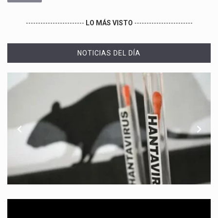
------------------------
LO MÁS VISTO
------------------------
NOTICIAS DEL DÍA