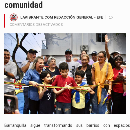
comunidad
LAVIBRANTE.COM REDACCIÓN GENERAL - EFE
EN
COMENTARIOS DESACTIVADOS
BARRANQUILLA
INAUGURA
EL
NUEVO
PARQUE
EL
RUBÍ
COMO
PUNTO
DE
ENCUENTRO
Y
BIENESTAR
PARA
LA
COMUNIDAD
Barranquilla sigue transformando sus barrios con espacios