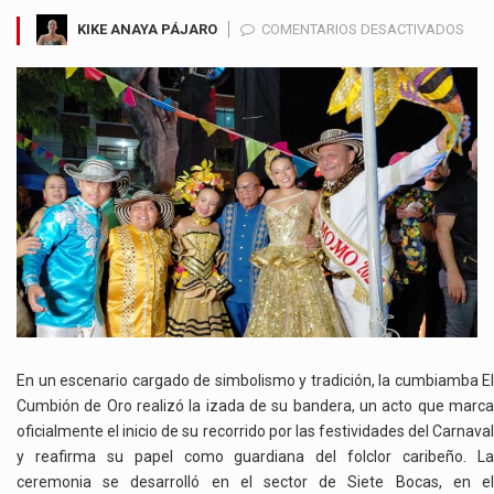
EN
KIKE ANAYA PÁJARO
COMENTARIOS DESACTIVADOS
EL
CUM
DE
ORO
LEV
SU
BAN
Y
ENC
EL
ESPÍ
DEL
CAR
2026
En un escenario cargado de simbolismo y tradición, la cumbiamba El
Cumbión de Oro realizó la izada de su bandera, un acto que marca
oficialmente el inicio de su recorrido por las festividades del Carnaval
y reafirma su papel como guardiana del folclor caribeño. La
ceremonia se desarrolló en el sector de Siete Bocas, en el