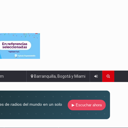
om
Barranquilla, Bogotá y Miami
es de radios del mundo en un solo
▶ Escuchar ahora
compaña siempre