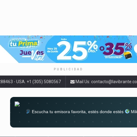
PUBLICIDAD
9288463 - USA. +1 (305) 5080567
Mail Us:
contacto@lavibrante.c
Escucha tu emisora favorita, estés donde estés
Mil
lugar
Conéctate al sonido que te a