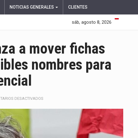
NOTICIAS GENERALES
CLIENTES
sáb, agosto 8, 2026
za a mover fichas
sibles nombres para
encial
EN
TARIOS DESACTIVADOS
SERGIO
FAJARDO
COMIENZA
A
MOVER
FICHAS