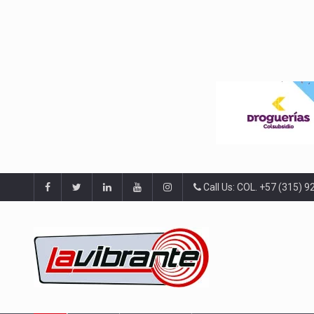
Call Us: COL. +57 (315) 