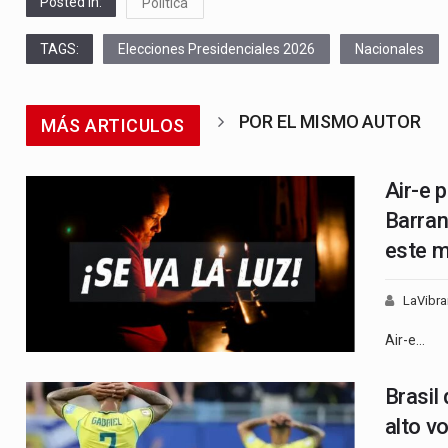
Posted in:
Política
TAGS:
Elecciones Presidenciales 2026
Nacionales
POR EL MISMO AUTOR
MÁS ARTICULOS
Air-e 
Barran
este 
LaVibra
Air-e…
Brasil
alto v