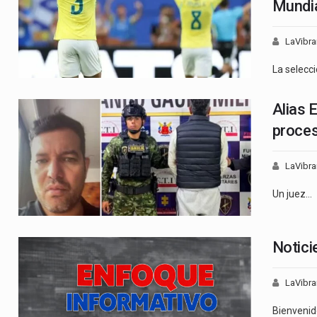
Mundi
LaVibra
La selecc
Alias 
proces
LaVibra
Un juez…
Notici
LaVibra
Bienveni