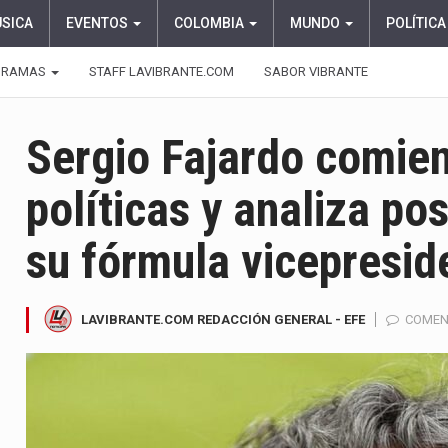
ÚSICA
EVENTOS
COLOMBIA
MUNDO
POLÍTICA
GRAMAS
STAFF LAVIBRANTE.COM
SABOR VIBRANTE
Sergio Fajardo comien
políticas y analiza po
su fórmula vicepresid
LAVIBRANTE.COM REDACCIÓN GENERAL - EFE
COMEN