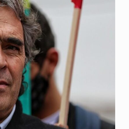
POLÍTICAS
Y
ANALIZA
POSIBLES
NOMBRES
PARA
SU
FÓRMULA
VICEPRESIDENCIAL