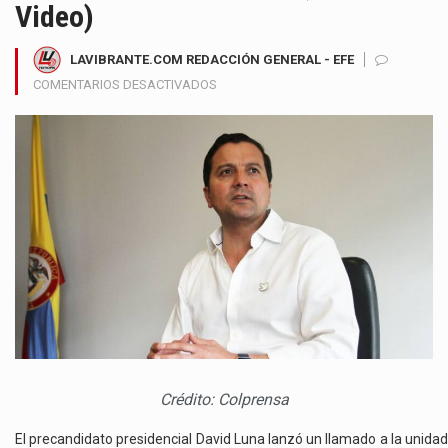
Video)
LAVIBRANTE.COM REDACCIÓN GENERAL - EFE
EN
COMENTARIOS DESACTIVADOS
DAVID
LUNA
LLAMA
A
UNIR
FUERZAS
PARA
DERROTAR
AL
PETRISMO
EN
PRIMERA
VUELTA
EN
Crédito: Colprensa
2026
(VER
El precandidato presidencial David Luna lanzó un llamado a la unidad
VIDEO)