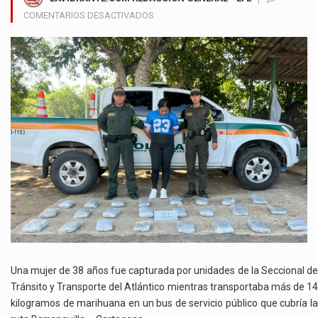
EN
COMENTARIOS DESACTIVADOS
CAE
MUJER
CON
14
KILOS
DE
MARIHUANA
EN
UN
BUS
QUE
VIAJABA
DE
BARRANQUILLA
A
CARTAGENA
Una mujer de 38 años fue capturada por unidades de la Seccional de
Tránsito y Transporte del Atlántico mientras transportaba más de 14
kilogramos de marihuana en un bus de servicio público que cubría la