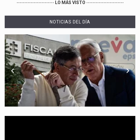
------------------------
LO MÁS VISTO
------------------------
NOTICIAS DEL DÍA