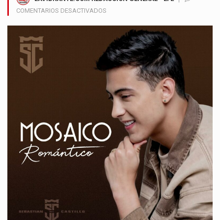
EN
COMENTARIOS DESACTIVADOS
SEBASTIÁN
DEL
CASTILLO
CONQUISTA
AL
PÚBLICO
CON
SU
MOSAICO
ROMÁNTICO
Y
RENUEVA
EL
VALLENATO