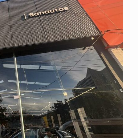
CON
LA
APERTURA
DE
UNA
NUEVA
SALA
RENAULT
EN
MORATO