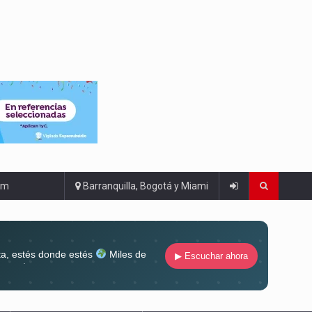
om
Barranquilla, Bogotá y Miami
ta, estés donde estés
Miles de
▶ Escuchar ahora
lugar
Conéctate al sonido que te
ña siempre