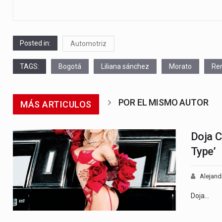
Posted in:
Automotriz
TAGS:
Bogotá
Liliana sánchez
Morato
Ren
POR EL MISMO AUTOR
MÁS ARTICULOS
Doja C
Type’
Alejand
Doja…