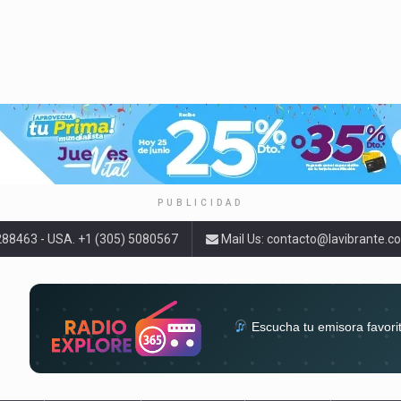
PUBLICIDAD
9288463 - USA. +1 (305) 5080567
Mail Us:
contacto@lavibrante.c
Escucha tu emisora favori
radios del mundo en un solo 
acompa