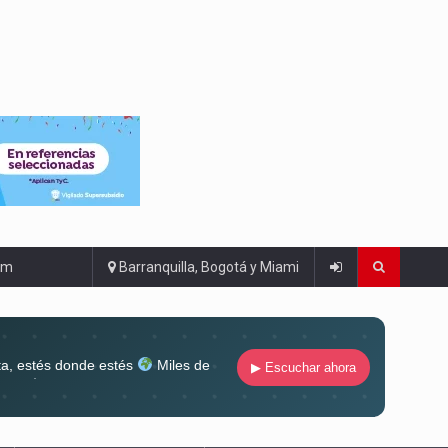
om
Barranquilla, Bogotá y Miami
ta, estés donde estés
Miles de
▶ Escuchar ahora
lugar
Conéctate al sonido que te
ña siempre