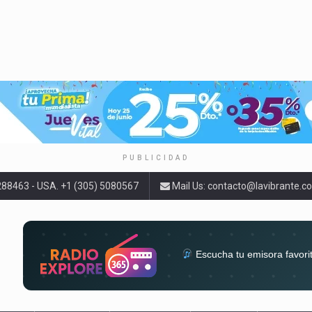
PUBLICIDAD
9288463 - USA. +1 (305) 5080567
Mail Us:
contacto@lavibrante.c
Escucha tu emisora favori
radios del mundo en un solo 
acompa